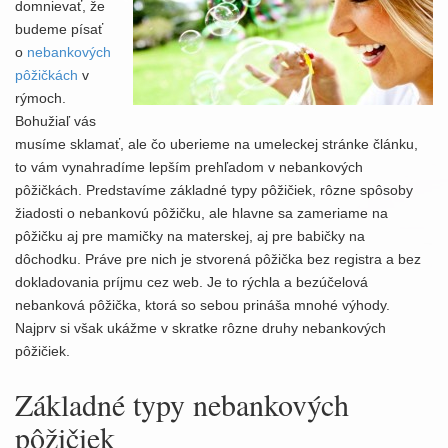
t
domnievať, že
i
budeme písať
o
o
nebankových
n
pôžičkách
v
rýmoch.
Bohužiaľ vás
musíme sklamať, ale čo uberieme na umeleckej stránke článku,
to vám vynahradíme lepším prehľadom v nebankových
pôžičkách. Predstavíme základné typy pôžičiek, rôzne spôsoby
žiadosti o nebankovú pôžičku, ale hlavne sa zameriame na
pôžičku aj pre mamičky na materskej, aj pre babičky na
dôchodku. Práve pre nich je stvorená pôžička bez registra a bez
dokladovania príjmu cez web. Je to rýchla a bezúčelová
nebanková pôžička, ktorá so sebou prináša mnohé výhody.
Najprv si však ukážme v skratke rôzne druhy nebankových
pôžičiek.
Základné typy nebankových
pôžičiek