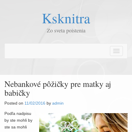
Ksknitra
Zo sveta poistenia
T
o
g
g
l
Nebankové pôžičky pre matky aj
e
babičky
n
a
Posted on
11/02/2016
by
admin
v
i
Podľa nadpisu
g
by ste mohli by
a
ste sa mohli