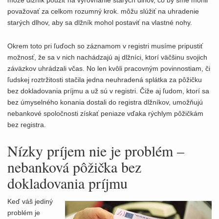
môže dlžník použiť na vyrovnanie starých dlhov, čo by sme mohli
považovať za celkom rozumný krok. môžu slúžiť na uhradenie
starých dlhov, aby sa dlžník mohol postaviť na vlastné nohy.
Okrem toto pri ľuďoch so záznamom v registri musíme pripustiť
možnosť, že sa v nich nachádzajú aj dlžníci, ktorí väčšinu svojich
záväzkov uhrádzali včas. No len kvôli pracovným povinnostiam, či
ľudskej roztržitosti stačila jedna neuhradená splátka za pôžičku
bez dokladovania príjmu a už sú v registri. Čiže aj ľudom, ktorí sa
bez úmyselného konania dostali do registra dlžníkov, umožňujú
nebankové spoločnosti získať peniaze vďaka rýchlym pôžičkám
bez registra.
Nízky príjem nie je problém –
nebanková pôžička bez
dokladovania príjmu
Keď váš jediný
problém je