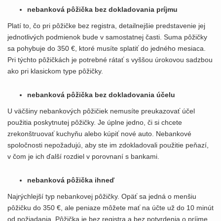
nebanková pôžička bez dokladovania príjmu
Platí to, čo pri pôžičke bez registra, detailnejšie predstavenie jej
jednotlivých podmienok bude v samostatnej časti. Suma pôžičky
sa pohybuje do 350 €, ktoré musíte splatiť do jedného mesiaca.
Pri týchto pôžičkách je potrebné rátať s vyššou úrokovou sadzbou
ako pri klasickom type pôžičky.
nebanková pôžička bez dokladovania účelu
U väčšiny nebankových pôžičiek nemusíte preukazovať účel
použitia poskytnutej pôžičky. Je úplne jedno, či si chcete
zrekonštruovať kuchyňu alebo kúpiť nové auto. Nebankové
spoločnosti nepožadujú, aby ste im zdokladovali použitie peňazí,
v čom je ich ďalší rozdiel v porovnaní s bankami.
nebanková pôžička ihneď
Najrýchlejší typ nebankovej pôžičky. Opäť sa jedná o menšiu
pôžičku do 350 €, ale peniaze môžete mať na účte už do 10 minút
od požiadania. Pôžička je bez registra a bez potvrdenia o príjme.