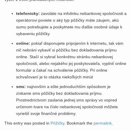
telefonicky:
zavoláte na infolinku nebankovej spoločnosti a
operátorovi poviete o aký typ pôžičky máte záujem, akú
sumu potrebujete a poskytnete mu ďalšie osobné údaje k
vybaveniu pôžičky
online:
pokiaľ disponujete pripojením k internetu, tak vám
nič nebráni vybaviť si pôžičku bez dokladovania príjmu
online. Stačí si vybrať konkrétnu stránku nebankovej
spoločnosti, alebo nejakého jej poskytovateľa, vyplniť online
formulár a čakať na schválenie pôžičky. Pri online
schvaľovaní je to otázka niekoľkých minút
sms:
najnovším a ešte jednoduchším spôsobom je
získanie sms pôžičky bez dokladovania príjmu.
Prostredníctvom zaslania jednej sms správy vo vopred
určenom tvare na číslo nebankovej spoločnosti môžete
vyriešiť svoje finančné problémy.
This entry was posted in
Pôžičky
. Bookmark the
permalink
.