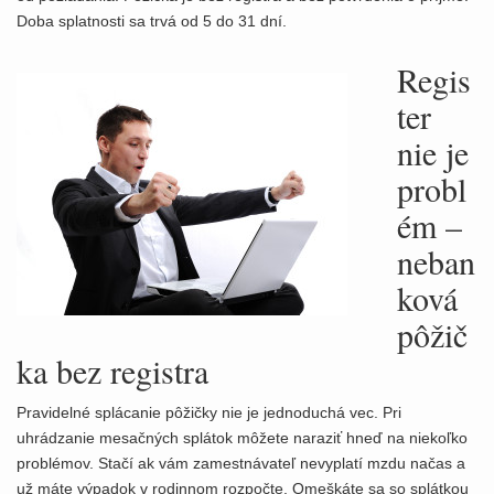
Doba splatnosti sa trvá od 5 do 31 dní.
Regis
ter
nie je
probl
ém –
neban
ková
pôžič
ka bez registra
Pravidelné splácanie pôžičky nie je jednoduchá vec. Pri
uhrádzanie mesačných splátok môžete naraziť hneď na niekoľko
problémov. Stačí ak vám zamestnávateľ nevyplatí mzdu načas a
už máte výpadok v rodinnom rozpočte. Omeškáte sa so splátkou