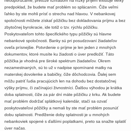
neodporúčame, pretože vzhľadom na nízky príjem existuje veľký
predpoklad, že budete mať problém so splácaním. Čiže veľmi
ľahko by ste mohli prísť o strechu nad hlavou. V nebankovej
spoločnosti môžete získať pôžičku bez dokladovania príjmu a bez
zbytočnej byrokracie, ide totiž o tzv. rýchlu pôžičku.
Poskytovateľom tohto špecifického typu pôžičky sú hlavne
nebankové spoločnosti. Banky sú pri posudzovaní žiadateľov
oveľa prísnejšie. Potvrdenie o príjme je len jeden z mnohých
dokumentov, ktoré musíte ku žiadosti o úver predložiť. Táto
pôžička je vhodná pre široké spektrum žiadateľov. Okrem
nezamestnaných, sú to už v nadpise spomínané matky na
materskej dovolenke a babičky, čiže dôchodcovia. Ďalej sem
môžu patriť ľudia pracujúcich len na dohodu bez dostatočnej
výšky príjmu, či začínajúci živnostníci. Ďalšou výhodou je krátka
doba splatnosti, čiže za pár dní máte pôžičku z krku. Ak budete
mať problém dodržať splátkový kalendár, stačí sa ozvať
poskytovateľovi pôžičky a nemali by ste mať problém posunúť
dobu splatnosti. Predlženie doby splatnosti je u mnohých
nebankoviek spojené s ďalšími poplatkami, preto sa snažte splatiť
úver načas.