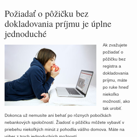
Požiadať o pôžičku bez
dokladovania príjmu je úplne
jednoduché
Ak zvažujete
požiadať o
pôžičku bez
registra a
dokladovania
príjmu, máte
po ruke hneď
niekoľko
možností, ako
tak urobiť.
Dokonca už nemusíte ani behať po rôznych pobočkách
nebankových spoločností. Žiadosť o pôžičku môžete vybaviť v
priebehu niekoľkých minút z pohodlia vášho domova. Máte na
výber z troch jednoduchých možností.