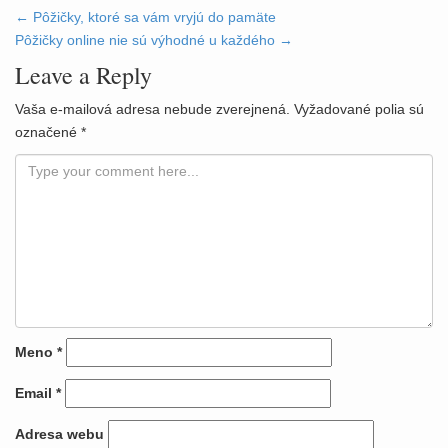
←
Pôžičky, ktoré sa vám vryjú do pamäte
Post navigation
Pôžičky online nie sú výhodné u každého
→
Leave a Reply
Vaša e-mailová adresa nebude zverejnená.
Vyžadované polia sú
označené
*
Meno
*
Email
*
Adresa webu