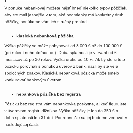
V ponuke nebankovej môžete nájsť hneď niekoľko typov pôžičiek,
aby ste mali jasnejšie v tom, aké podmienky má konkrétny druh
pôžičky, ponúkame vám ich stručný prehľad.
klasická nebanková pôžička
Výška pôžičky sa môže pohybovať od 3 000 € až do 100 000 €
(pri ručení nehnuteľnosťou). Doba splatnosti je v trvaní od 6
mesiacov až po 30 rokov. Výška úroku od 10 %. Ak by ste si túto
pôžičku porovnali s ponukou úverov z bánk, našli by ste veľa
spoločných znakov. Klasická nebanková pôžička môže smelo
konkurovať bankovým úverom.
nebanková pôžička bez registra
Pôžičku bez registra vám nebankovka poskytne, aj keď figurujete
v úverovom registri dlžníkov. Výška pôžičky je len do 350 € a
doba splatnosti len 31 dní. Podrobnejšie sa jej budeme venovať v
nasledujúcej časti.