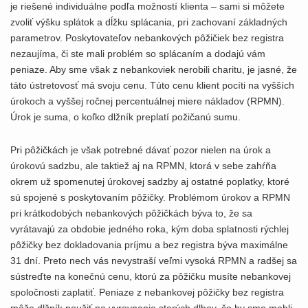
je riešené individuálne podľa možností klienta – sami si môžete
zvoliť výšku splátok a dĺžku splácania, pri zachovaní základných
parametrov. Poskytovateľov nebankových pôžičiek bez registra
nezaujíma, či ste mali problém so splácaním a dodajú vám
peniaze. Aby sme však z nebankoviek nerobili charitu, je jasné, že
táto ústretovosť má svoju cenu. Túto cenu klient pocíti na vyšších
úrokoch a vyššej ročnej percentuálnej miere nákladov (RPMN).
Úrok je suma, o koľko dlžník preplatí požičanú sumu.
Pri pôžičkách je však potrebné dávať pozor nielen na úrok a
úrokovú sadzbu, ale taktiež aj na RPMN, ktorá v sebe zahŕňa
okrem už spomenutej úrokovej sadzby aj ostatné poplatky, ktoré
sú spojené s poskytovaním pôžičky. Problémom úrokov a RPMN
pri krátkodobých nebankových pôžičkách býva to, že sa
vyrátavajú za obdobie jedného roka, kým doba splatnosti rýchlej
pôžičky bez dokladovania príjmu a bez registra býva maximálne
31 dní. Preto nech vás nevystraší veľmi vysoká RPMN a radšej sa
sústreďte na konečnú cenu, ktorú za pôžičku musíte nebankovej
spoločnosti zaplatiť. Peniaze z nebankovej pôžičky bez registra