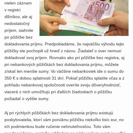
nielen záznam
v registri
dlžníkov, ale aj
nedostatočný
príjem, siahnite
po pôžičke bez
dokladovania príjmu. Predpokladáme, že najväčšiu výhodu tejto
pôžičky ste pochopili už hneď z názvu. Žiadateľ o úver nemusí
dokladovať svoj príjem. Rovnako ako pri pôžičke bez registra, aj
pri nebankových pôžičkách bez dokladovania príjmu, môžete
získať len menšie sumy. Vo väčšine nebankoviek ide o sumu do
350 € s dobou splatnosti 31 dní. Pokiaľ pôžičku splatíte včas a z
pohľadu nebankovej spoločnosti overíte svoju dôveryhodnosť,
viaceré z nich umožňujú pri ďalších žiadostiach o pôžičku
požiadať o vyššie sumy.
Aj pri rýchlych pôžičkách bez dokladovania príjmu existujú
poskytovatelia, ktorí vám ponúknu pôžičku niekoľko tisíc eur, no
ich podmienkou bude ručenie nehnuteľnosťou. Toto vám