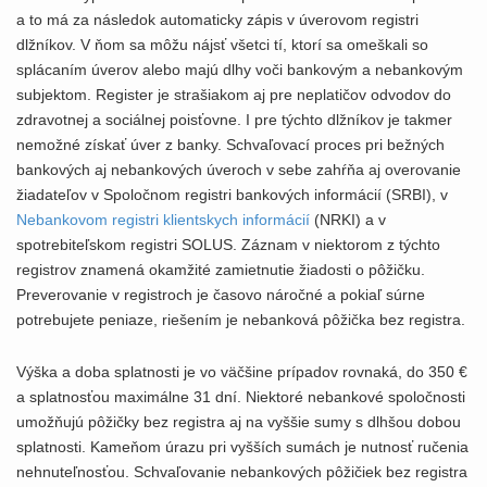
a to má za následok automaticky zápis v úverovom registri
dlžníkov. V ňom sa môžu nájsť všetci tí, ktorí sa omeškali so
splácaním úverov alebo majú dlhy voči bankovým a nebankovým
subjektom. Register je strašiakom aj pre neplatičov odvodov do
zdravotnej a sociálnej poisťovne. I pre týchto dlžníkov je takmer
nemožné získať úver z banky. Schvaľovací proces pri bežných
bankových aj nebankových úveroch v sebe zahŕňa aj overovanie
žiadateľov v Spoločnom registri bankových informácií (SRBI), v
Nebankovom registri klientskych informácií
(NRKI) a v
spotrebiteľskom registri SOLUS. Záznam v niektorom z týchto
registrov znamená okamžité zamietnutie žiadosti o pôžičku.
Preverovanie v registroch je časovo náročné a pokiaľ súrne
potrebujete peniaze, riešením je nebanková pôžička bez registra.
Výška a doba splatnosti je vo väčšine prípadov rovnaká, do 350 €
a splatnosťou maximálne 31 dní. Niektoré nebankové spoločnosti
umožňujú pôžičky bez registra aj na vyššie sumy s dlhšou dobou
splatnosti. Kameňom úrazu pri vyšších sumách je nutnosť ručenia
nehnuteľnosťou. Schvaľovanie nebankových pôžičiek bez registra