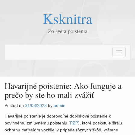
Ksknitra
Zo sveta poistenia
T
o
g
g
l
Havarijné poistenie: Ako funguje a
e
prečo by ste ho mali zvážiť
n
a
Posted on
31/03/2023
by
admin
v
i
Havarijné poistenie je dobrovoľné doplnkové poistenie k
g
povinnému zmluvnému poisteniu (
PZP
), ktoré poskytuje širšiu
a
ochranu majiteľom vozidiel v prípade rôznych škôd, vrátane