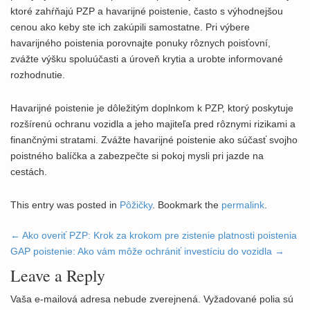
ktoré zahŕňajú PZP a havarijné poistenie, často s výhodnejšou
cenou ako keby ste ich zakúpili samostatne. Pri výbere
havarijného poistenia porovnajte ponuky rôznych poisťovní,
zvážte výšku spoluúčasti a úroveň krytia a urobte informované
rozhodnutie.
Havarijné poistenie je dôležitým doplnkom k PZP, ktorý poskytuje
rozšírenú ochranu vozidla a jeho majiteľa pred rôznymi rizikami a
finančnými stratami. Zvážte havarijné poistenie ako súčasť svojho
poistného balíčka a zabezpečte si pokoj mysli pri jazde na
cestách.
This entry was posted in
Pôžičky
. Bookmark the
permalink
.
←
Ako overiť PZP: Krok za krokom pre zistenie platnosti poistenia
Post navigation
GAP poistenie: Ako vám môže ochrániť investíciu do vozidla
→
Leave a Reply
Vaša e-mailová adresa nebude zverejnená.
Vyžadované polia sú