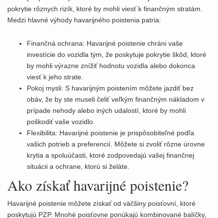
pokrytie rôznych rizík, ktoré by mohli viesť k finančným stratám.
Medzi hlavné výhody havarijného poistenia patria:
Finančná ochrana: Havarijné poistenie chráni vaše
investície do vozidla tým, že poskytuje pokrytie škôd, ktoré
by mohli výrazne znížiť hodnotu vozidla alebo dokonca
viesť k jeho strate.
Pokoj mysli: S havarijným poistením môžete jazdiť bez
obáv, že by ste museli čeliť veľkým finančným nákladom v
prípade nehody alebo iných udalostí, ktoré by mohli
poškodiť vaše vozidlo.
Flexibilita: Havarijné poistenie je prispôsobiteľné podľa
vašich potrieb a preferencií. Môžete si zvoliť rôzne úrovne
krytia a spoluúčasti, ktoré zodpovedajú vašej finančnej
situácii a ochrane, ktorú si želáte.
Ako získať havarijné poistenie?
Havarijné poistenie môžete získať od väčšiny poisťovní, ktoré
poskytujú PZP. Mnohé poisťovne ponúkajú kombinované balíčky,