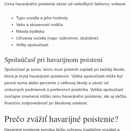
Cena havarijného poistenia závisí od niekoľkých faktorov, vrátane:
Typu vozidla a jeho hodnoty
Veku a skúseností vodiča
Miesta bydliska
Užívania vozidla (napr. súkromne, služobne)
Voľby spoluúčasti
Spoluúčasť pri havarijnom poistení
Spoluúčasť je suma, ktorú musí poistník zaplatiť pri každej škode,
ktorá je krytá havarijným poistením. Výška spoluúčasti môže byť
pevná suma alebo percento z celkovej škody a závisí od
zmluvných podmienok a preferencií poistníka. Vyššia spoluúčasť
zvyčajne znamená nižšiu cenu havarijného poistenia, ale aj väčšiu
finančnú zodpovednosť pri škodovej udalosti.
Prečo zvážiť havarijné poistenie?
Havarijné poistenie ponúka širšiu ochranu majiteľom vozidiel a