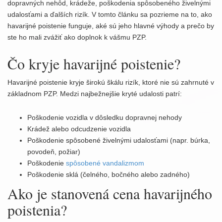
t
dopravných nehôd, krádeže, poškodenia spôsobeného živelnými
i
udalosťami a ďalších rizík. V tomto článku sa pozrieme na to, ako
o
havarijné poistenie funguje, aké sú jeho hlavné výhody a prečo by
n
ste ho mali zvážiť ako doplnok k vášmu PZP.
Čo kryje havarijné poistenie?
Havarijné poistenie kryje širokú škálu rizík, ktoré nie sú zahrnuté v
základnom PZP. Medzi najbežnejšie kryté udalosti patrí:
Poškodenie vozidla v dôsledku dopravnej nehody
Krádež alebo odcudzenie vozidla
Poškodenie spôsobené živelnými udalosťami (napr. búrka,
povodeň, požiar)
Poškodenie
spôsobené vandalizmom
Poškodenie sklá (čelného, bočného alebo zadného)
Ako je stanovená cena havarijného
poistenia?